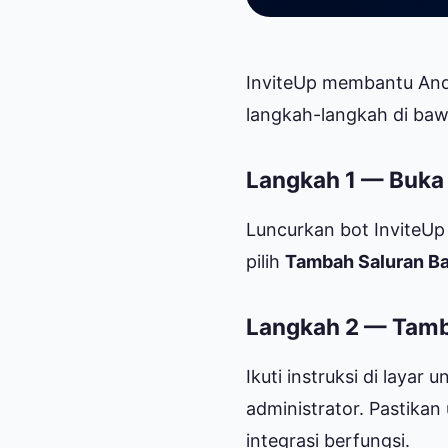
InviteUp membantu And
langkah-langkah di ba
Langkah 1 — Buka b
Luncurkan bot InviteUp
pilih
Tambah Saluran B
Langkah 2 — Tamba
Ikuti instruksi di laya
administrator. Pastika
integrasi berfungsi.