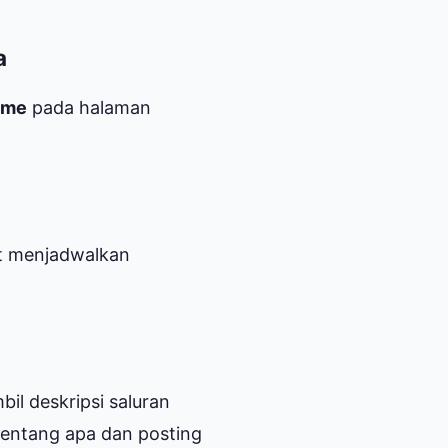
a
ame
pada halaman
t menjadwalkan
il deskripsi saluran
tentang apa dan posting