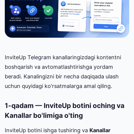
InviteUp Telegram kanallaringizdagi kontentni
boshqarish va avtomatlashtirishga yordam
beradi. Kanalingizni bir necha daqiqada ulash
uchun quyidagi ko'rsatmalarga amal qiling.
1-qadam — InviteUp botini oching va
Kanallar bo'limiga o'ting
InviteUp botini ishga tushiring va
Kanallar