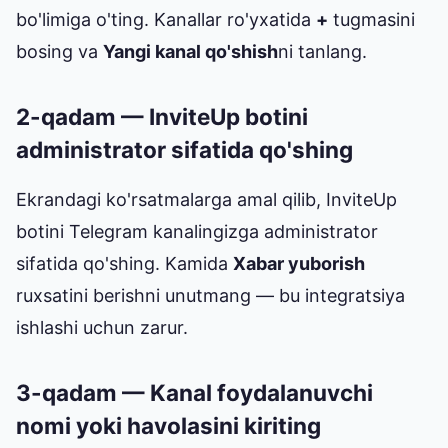
bo'limiga o'ting. Kanallar ro'yxatida
+
tugmasini
bosing va
Yangi kanal qo'shish
ni tanlang.
2-qadam — InviteUp botini
administrator sifatida qo'shing
Ekrandagi ko'rsatmalarga amal qilib, InviteUp
botini Telegram kanalingizga administrator
sifatida qo'shing. Kamida
Xabar yuborish
ruxsatini berishni unutmang — bu integratsiya
ishlashi uchun zarur.
3-qadam — Kanal foydalanuvchi
nomi yoki havolasini kiriting