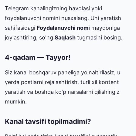
Telegram kanalingizning havolasi yoki
foydalanuvchi nomini nusxalang. Uni yaratish
sahifasidagi
Foydalanuvchi nomi
maydoniga
joylashtiring, so'ng
Saqlash
tugmasini bosing.
4-qadam — Tayyor!
Siz kanal boshqaruv paneliga yo'naltirilasiz, u
yerda postlarni rejalashtirish, turli xil kontent
yaratish va boshqa ko'p narsalarni qilishingiz
mumkin.
Kanal tavsifi topilmadimi?