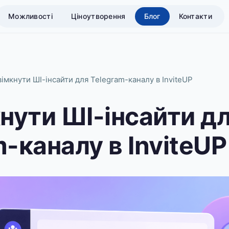
Можливості
Ціноутворення
Блог
Контакти
вімкнути ШІ-інсайти для Telegram-каналу в InviteUP
кнути ШІ-інсайти д
-каналу в InviteUP