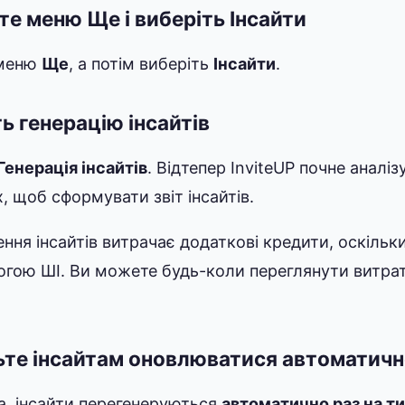
те меню Ще і виберіть Інсайти
 меню
Ще
, а потім виберіть
Інсайти
.
ь генерацію інсайтів
Генерація інсайтів
. Відтепер InviteUP почне аналі
х, щоб сформувати звіт інсайтів.
ення інсайтів витрачає додаткові кредити, оскільк
гою ШІ. Ви можете будь-коли переглянути витрату
ьте інсайтам оновлюватися автоматич
а, інсайти перегенеруються
автоматично раз на 