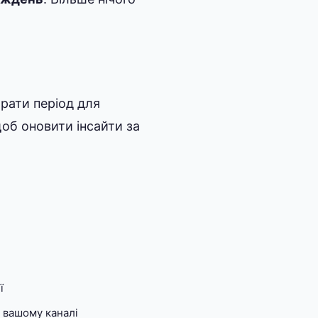
брати період для
щоб оновити інсайти за
ї
у вашому каналі