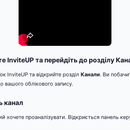
е InviteUP та перейдіть до розділу Кан
ок InviteUP та відкрийте розділ
Канали
. Ви побачи
до вашого облікового запису.
ь канал
кий хочете проаналізувати. Відкриється панель ке