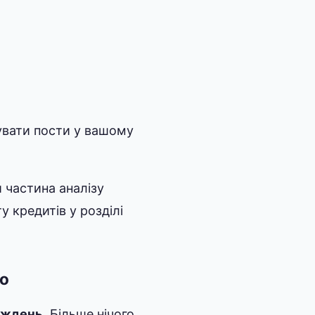
зувати пости у вашому
и частина аналізу
 кредитів у розділі
но
тиждень
. Більше нічого