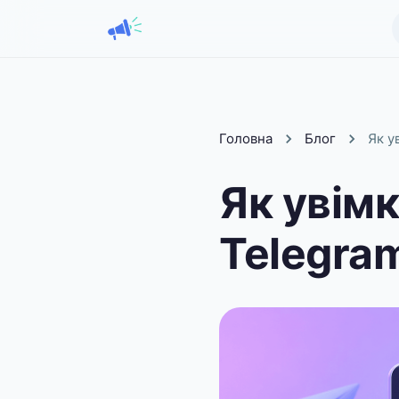
Головна
Блог
Як у
Як увім
Telegram