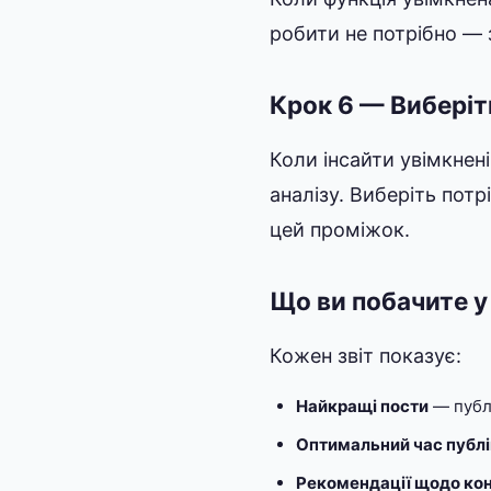
робити не потрібно —
Крок 6 — Виберіть
Коли інсайти увімкнен
аналізу. Виберіть потр
цей проміжок.
Що ви побачите у 
Кожен звіт показує:
Найкращі пости
— публі
Оптимальний час публі
Рекомендації щодо ко