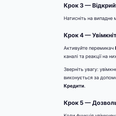
Крок 3 — Відкрий
Натисніть на випадне
Крок 4 — Увімкніт
Активуйте перемикач
каналі та реакції на ни
Зверніть увагу: увімкн
виконується за допомо
Кредити
.
Крок 5 — Дозвол
Коли функція увімкнен