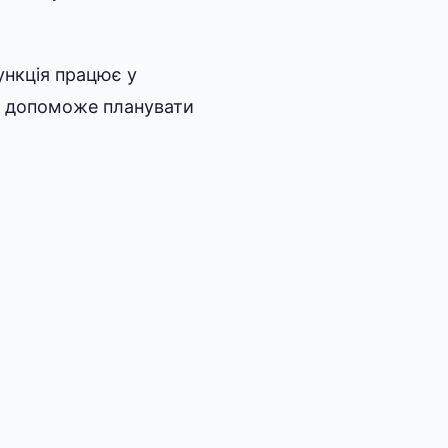
ункція працює у
ий допоможе планувати