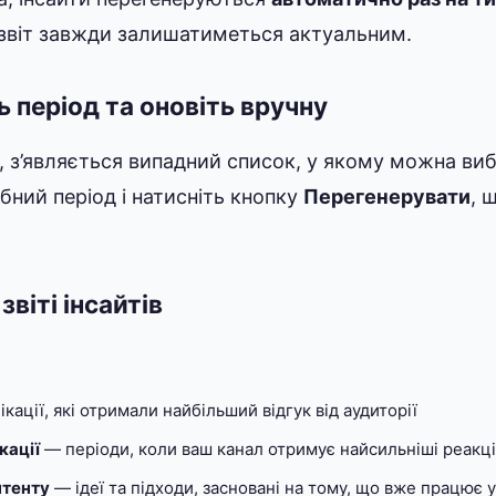
 звіт завжди залишатиметься актуальним.
 період та оновіть вручну
і, з’являється випадний список, у якому можна ви
ібний період і натисніть кнопку
Перегенерувати
, 
звіті інсайтів
кації, які отримали найбільший відгук від аудиторії
кації
— періоди, коли ваш канал отримує найсильніші реакці
нтенту
— ідеї та підходи, засновані на тому, що вже працює 