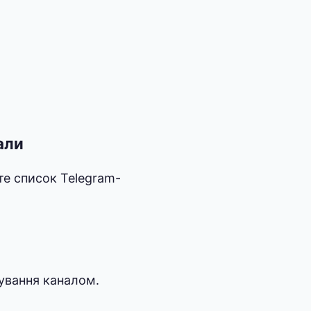
али
те список Telegram-
рування каналом.